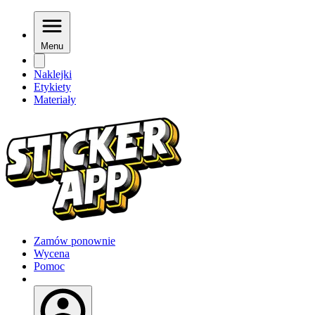
Menu
Naklejki
Etykiety
Materiały
Zamów ponownie
Wycena
Pomoc